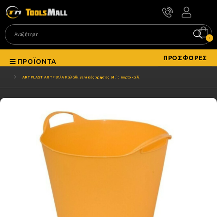
0
ΠΡΟΣΦΟΡΈΣ
ΠΡΟΪΌΝΤΑ
ARTPLAST ARTFB1/A Καλάθι γενικής χρήσης 24lit πορτοκαλί