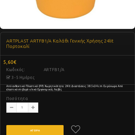
ARTPLAST ARTFB1/A Καλάθι Γενικής Χρήσης 24lit
Πορτοκαλί
5,60€
Κωδικός:
ARTFB1/A
3-5 Ημέρες
Από ανθεκτικό Πλαστικό (PP) Χωρητικότητα: 24lt Διαστάσεις: 38.5x34 cm Ευρύχωρο Από
ελαστικό στιβαρό υλικό Εργονομικές Λαβές
Ποσότητα