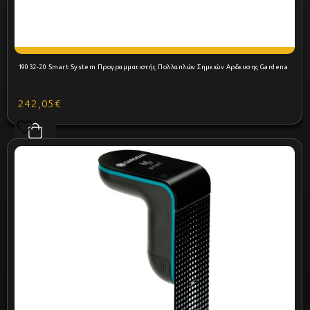
19032-20 Smart System Προγραμματιστής Πολλαπλών Σημειών Αρδευσης Gardena
242,05€