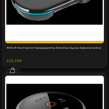
19035-20 Smart System Προγραμματιστής Πολλαπλών Σημειών Αρδευσης Gardena
328,50€