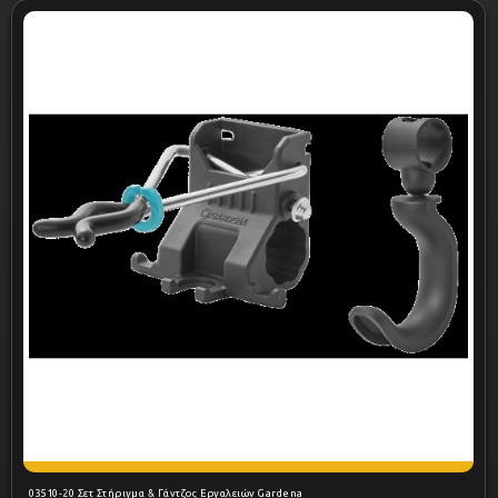
03510-20 Σετ Στήριγμα & Γάντζος Εργαλειών Gardena