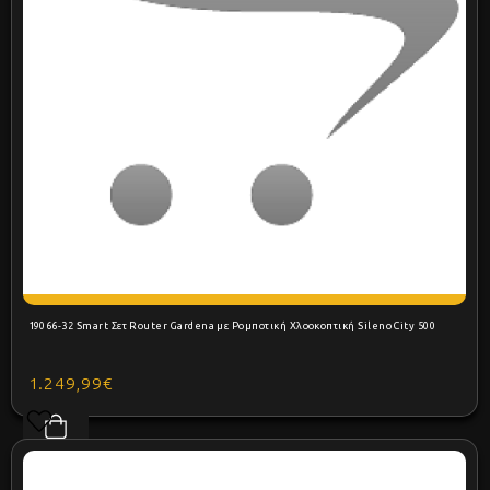
19066-32 Smart Σετ Router Gardena με Ρομποτική Χλοοκοπτική Sileno City 500
1.249,99€