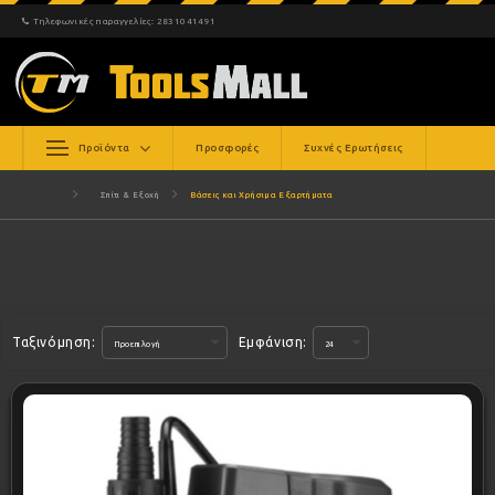
Τηλεφωνικές παραγγελίες:
2831041491
Προϊόντα
Προσφορές
Συχνές Ερωτήσεις
Σπίτι & Εξοχή
Βάσεις και Χρήσιμα Εξαρτήματα
Ταξινόμηση:
Εμφάνιση: