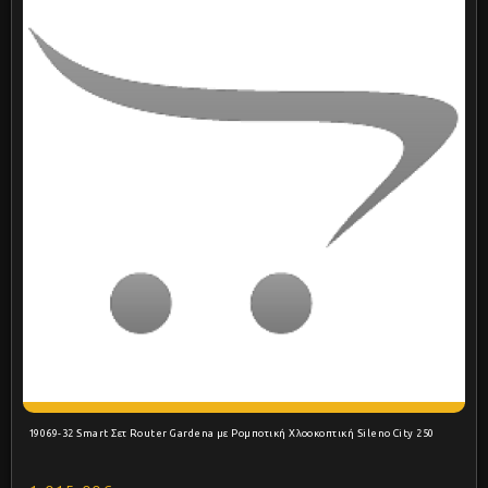
19069-32 Smart Σετ Router Gardena με Ρομποτική Χλοοκοπτική Sileno City 250