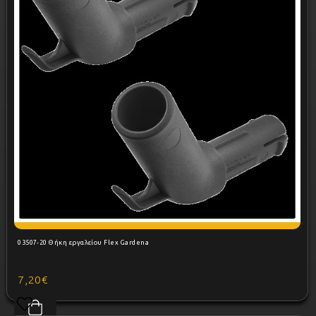
03507-20 Θήκη εργαλείου Flex Gardena
7,20€