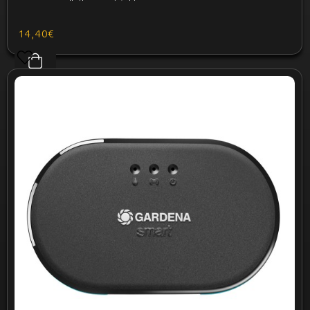
14,40€