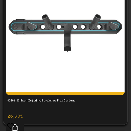
03506-20 Βάση Στήριξης Εργαλείων Flex Gardena
26,90€