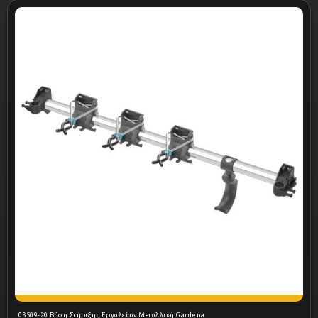
03509-20 Βάση Στήριξης Εργαλείων Μεταλλική Gardena