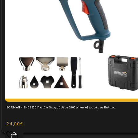
BORMANN BHG2200 Πιστόλι Θερμού Αέρα 2000W Και Αξεσουάρ σε Βαλίτσα
24,00€