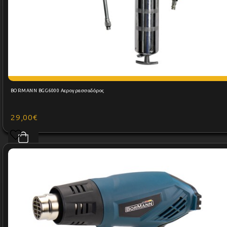
BORMANN BGG6000 Αερογρασσαδόρος
29,00€