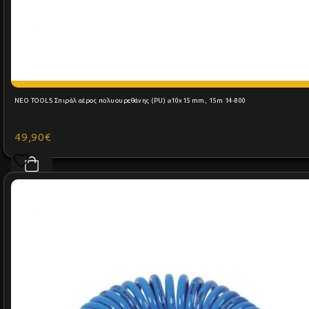
NEO TOOLS Σπιράλ αέρος πολυουρεθάνης (PU) ⌀10x15 mm, 15m 14-800
49,90€