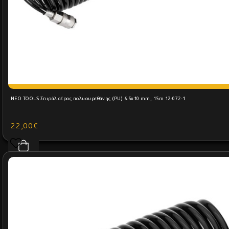
NEO TOOLS Σπιράλ αέρος πολυουρεθάνης (PU) 6.5x10 mm, 15m 12-072-1
22,00€