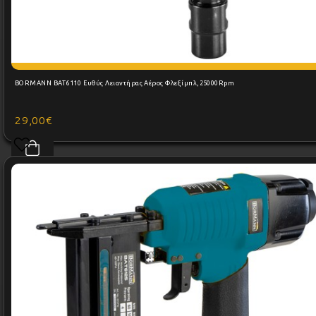
BORMANN BAT6110 Ευθύς Λειαντήρας Αέρος Φλεξίμπλ,25000Rpm
29,00€