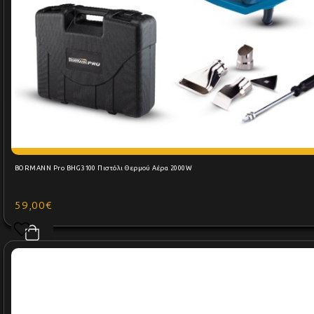
BORMANN Pro BHG3100 Πιστόλι Θερμού Αέρα 2000W
59,00€