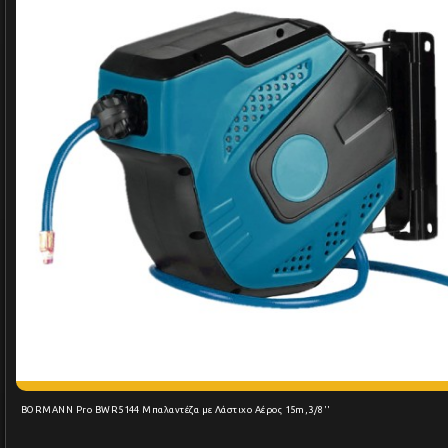
BORMANN Pro BWR5144 Μπαλαντέζα με Λάστιχο Αέρος 15m,3/8''