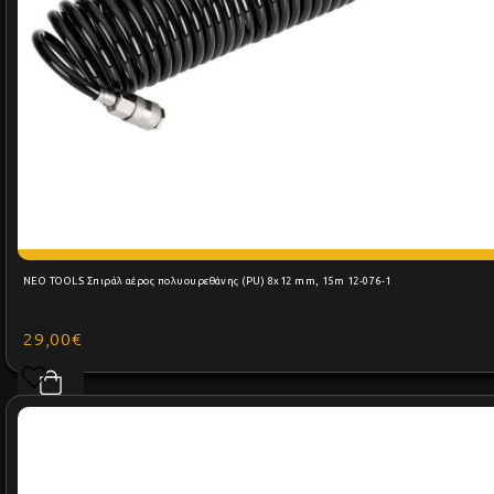
NEO TOOLS Σπιράλ αέρος πολυουρεθάνης (PU) 8x12 mm, 15m 12-076-1
29,00€