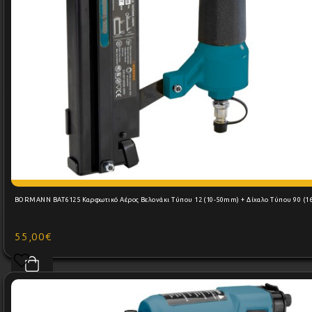
BORMANN BAT6125 Καρφωτικό Αέρος Βελονάκι Τύπου 12 (10
55,00€