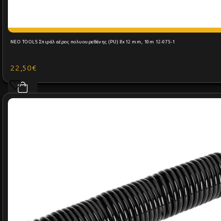
NEO TOOLS Σπιράλ αέρος πολυουρεθάνης (PU) 8x12 mm, 10m 12-075-1
22,50€