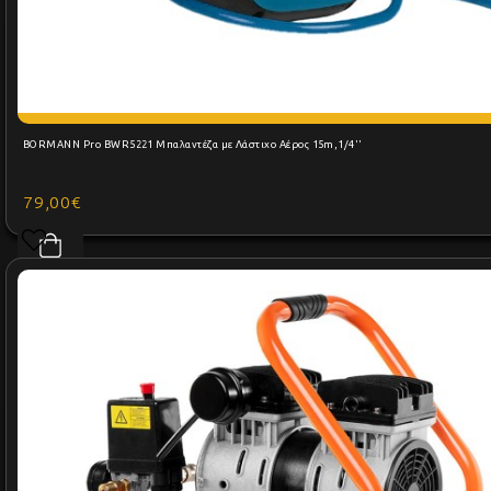
BORMANN Pro BWR5221 Μπαλαντέζα με Λάστιχο Αέρος 15m,1/4''
79,00€