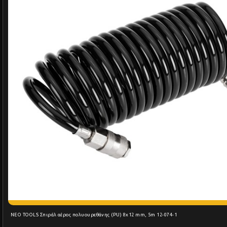
NEO TOOLS Σπιράλ αέρος πολυουρεθάνης (PU) 8x12 mm, 5m 12-074-1