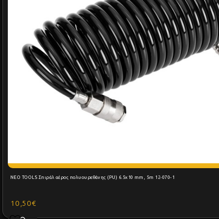
NEO TOOLS Σπιράλ αέρος πολυουρεθάνης (PU) 6.5x10 mm, 5m 12-070-1
10,50€