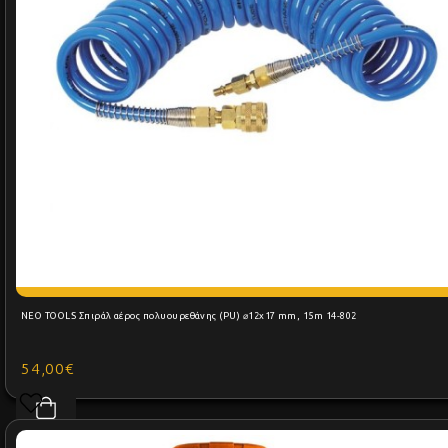
NEO TOOLS Σπιράλ αέρος πολυουρεθάνης (PU) ⌀12x17 mm, 15m 14-802
54,00€