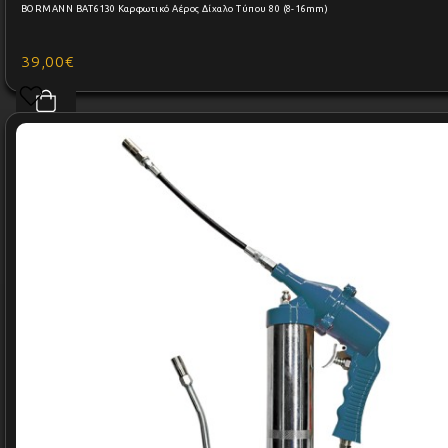
BORMANN BAT6130 Καρφωτικό Αέρος Δίχαλο Τύπου 80 (8-16mm)
39,00€