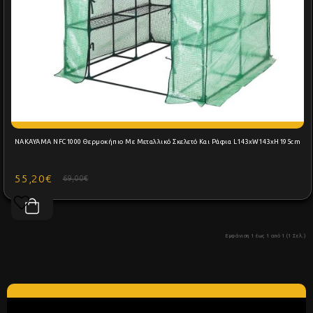
NAKAYAMA NFC1000 Θερμοκήπιο Με Μεταλλικό Σκελετό Και Ράφια L143xW143xH195cm
55,20€
69,00€
Εμφάνιση 1 έως 1 από 1 (1 Σελ.)