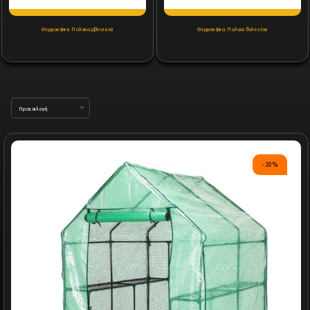
Θερμοκήπια Πολυκαρβονικού
Θερμοκήπια Πολυαιθυλενίου
-20%