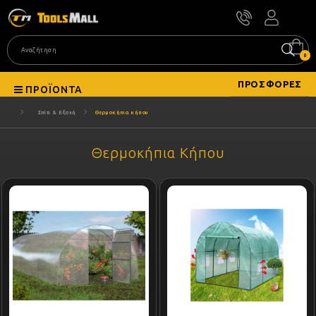
0
ΠΡΟΣΦΟΡΈΣ
ΠΡΟΪΌΝΤΑ
Σπίτι & Εξοχή
Θερμοκήπια κήπου
Θερμοκήπια Κήπου