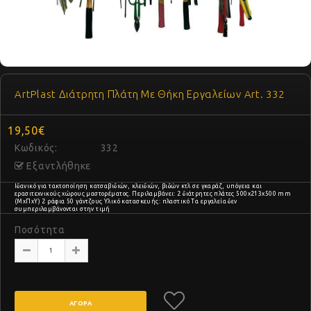
ArtPlast Διάτρητη Πλάτη Με Θήκη Εργαλείων Art. 332
19,50€
Κωδικός:
332
Εξαντλήθηκε
Ιδανικό για τακτοποίηση κατσαβιδιών, κλειδιών, βιδών κτλ σε γκαράζ, υπόγεια και
ερασιτεχνικούς χώρους μαστορέματος. Περιλαμβάνει: 2 διάτρητες πλάτες 500x213x500 mm
(ΜxΠxΥ) 2 ράφια 50 γάντζους Υλικό κατασκευής: πλαστικό Τα εργαλεία δεν
συμπεριλαμβάνονται στην τιμή
Ποσότητα